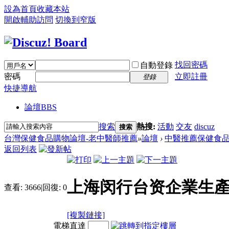
設為首頁
收藏本站
開啟輔助訪問
切換到窄版
找回密碼
自動登錄
密碼
立即註冊
登錄
快捷導航
論壇
BBS
搜索
熱搜:
活動
交友
discuz
搜索
台灣保健食品購物論壇-老中醫師推薦
»
論壇
›
中醫推薦保健食
返回列表
上海闵行台资企業生產
查看:
3666
|
回復:
0
[複製鏈接]
電梯直達