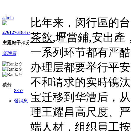
admin
比年来，闵行區的台
2761
2761
8357
茶飲
,壢當鋪,安出
主題
帖子
積分
一系列环节都有严酷
管理員
办理层都要举行平安
不和请求的实時镌汰
積分
8357
宝迁移到华漕后，从
發消息
理王耀昌高尺度、严
端人材，组织員工按