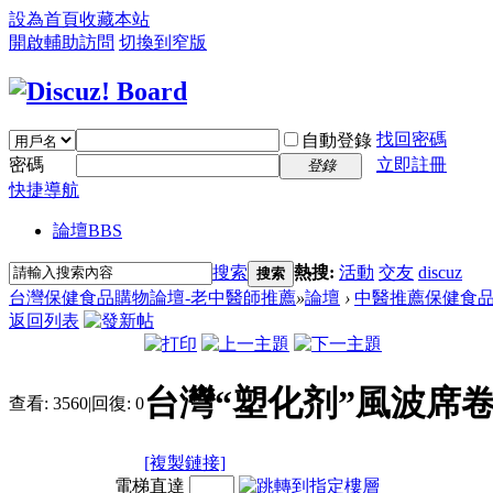
設為首頁
收藏本站
開啟輔助訪問
切換到窄版
找回密碼
自動登錄
密碼
立即註冊
登錄
快捷導航
論壇
BBS
搜索
熱搜:
活動
交友
discuz
搜索
台灣保健食品購物論壇-老中醫師推薦
»
論壇
›
中醫推薦保健食
返回列表
台灣“塑化剂”風波席
查看:
3560
|
回復:
0
[複製鏈接]
電梯直達